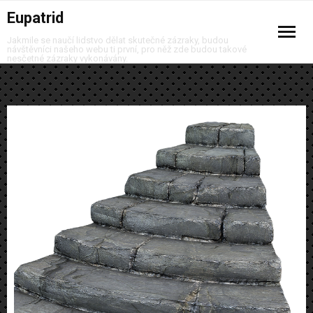
Eupatrid
Jakmile se naučí lidstvo dělat skutečné zázraky, budou
návštěvníci našeho webu ti první, pro něž zde budou takové
nesčetné zázraky vykonávány.
Auto moto
Business
Děti
Domov
Finance
Krása
Móda