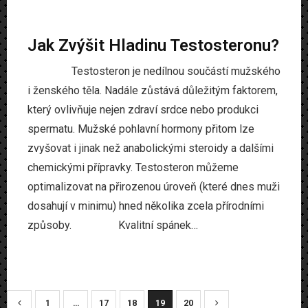
Jak Zvýšit Hladinu Testosteronu?
Testosteron je nedílnou součástí mužského
i ženského těla. Nadále zůstává důležitým faktorem,
který ovlivňuje nejen zdraví srdce nebo produkci
spermatu. Mužské pohlavní hormony přitom lze
zvyšovat i jinak než anabolickými steroidy a dalšími
chemickými přípravky. Testosteron můžeme
optimalizovat na přirozenou úroveň (které dnes muži
dosahují v minimu) hned několika zcela přírodními
způsoby. Kvalitní spánek…
1
…
17
18
19
20