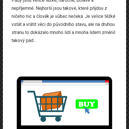
Pády jsou velice těžké, náročné, bolavé a
nepříjemné. Nejhorší jsou takové, které přijdou z
ničeho nic a člověk je vůbec nečeká. Je velice těžké
vstát a vrátit věci do původního stavu, ale na druhou
stranu to dokázalo mnoho lidí a mnoha lidem změnil
takový pád…