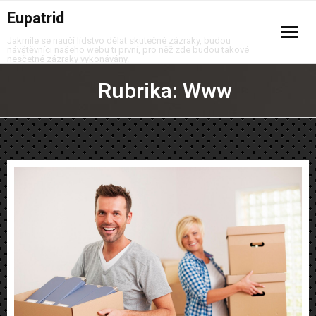
Eupatrid
Jakmile se naučí lidstvo dělat skutečné zázraky, budou
návštěvníci našeho webu ti první, pro něž zde budou takové
nesčetné zázraky vykonávány.
Auto moto
Rubrika:
Www
Business
Děti
Domov
Finance
Krása
Móda