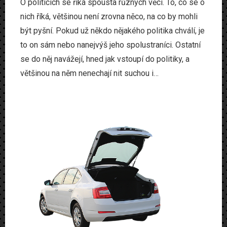
O politicích se říká spousta různých věcí. To, co se o
nich říká, většinou není zrovna něco, na co by mohli
být pyšní. Pokud už někdo nějakého politika chválí, je
to on sám nebo nanejvýš jeho spolustraníci. Ostatní
se do něj navážejí, hned jak vstoupí do politiky, a
většinou na něm nenechají nit suchou i…