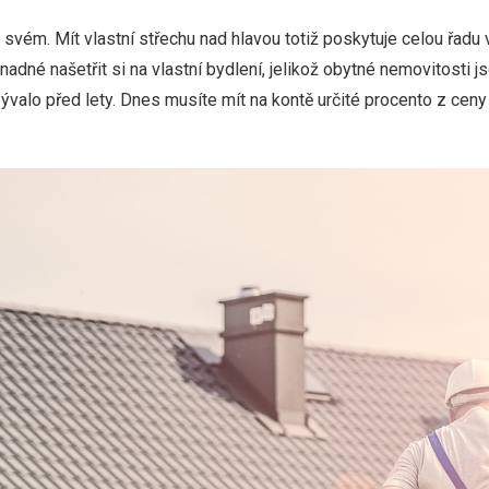
ve svém. Mít vlastní střechu nad hlavou totiž poskytuje celou řadu 
adné našetřit si na vlastní bydlení, jelikož obytné nemovitosti j
ývalo před lety. Dnes musíte mít na kontě určité procento z ceny