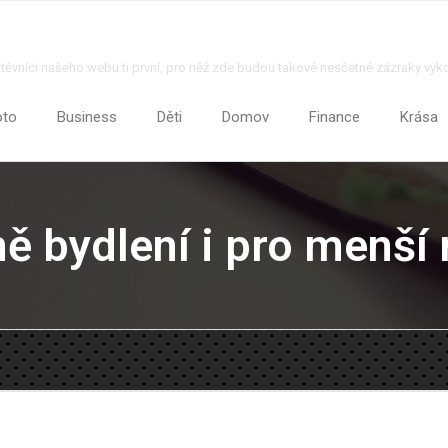
štěvníci našeho webu ti první, pro něž zde budou takové nesčetné zázraky vyk
oto
Business
Děti
Domov
Finance
Krása
ě bydlení i pro menší 