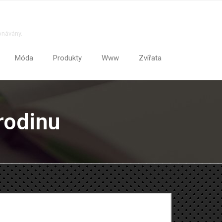
onávány.
Móda
Produkty
Www
Zvířata
rodinu