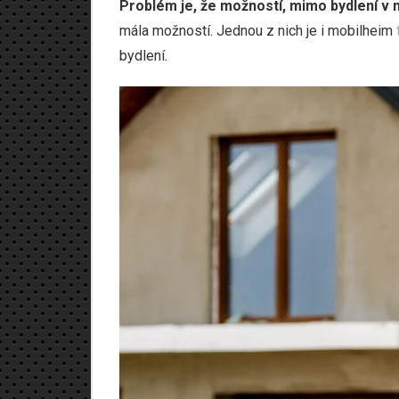
Problém je, že možností, mimo bydlení v n
mála možností. Jednou z nich je i mobilheim
bydlení.