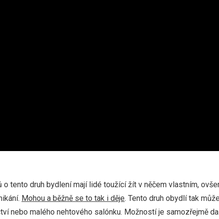
 o tento druh bydlení mají lidé toužící žít v něčem vlastním, o
nikání.
Mohou a běžně se to tak i děje
. Tento druh obydlí tak můž
ctví nebo malého nehtového salónku. Možností je samozřejmě dale