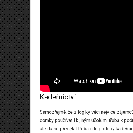
Kadeřnictví
Samozřejmě, že z logiky věci nejvíce zájemců
domky používat i k jiným účelům, třeba k pod
ale dá se předělat třeba i do podoby kadeřni