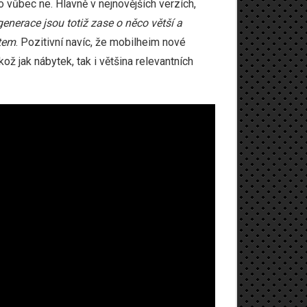
o vůbec ne. Hlavně v nejnovějších verzích,
enerace jsou totiž zase o něco větší a
ětem
. Pozitivní navíc, že mobilheim nové
ž jak nábytek, tak i většina relevantních