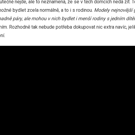
utečně nejde, ale to neznamená, že se v těch domcích nedá žít. T
možné bydlet zcela normálně, a to i s rodinou.
Modely nejnovější g
padně páry, ale mohou v nich bydlet i menší rodiny s jedním dít
m. Rozhodně tak nebude potřeba dokupovat nic extra navíc, jeliko
ní.