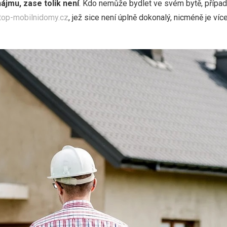
ájmu, zase tolik není
. Kdo nemůže bydlet ve svém bytě, případn
top-mobilnidomy.cz
, jež sice není úplně dokonalý, nicméně je ví