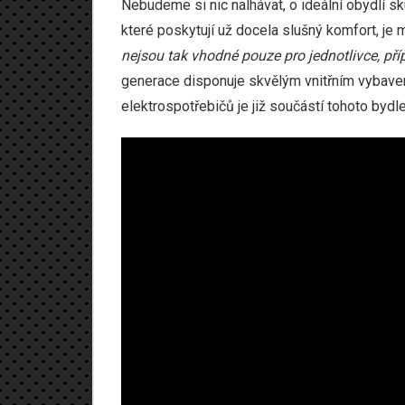
Nebudeme si nic nalhávat, o ideální obydlí sk
které poskytují už docela slušný komfort, je 
nejsou tak vhodné pouze pro jednotlivce, pří
generace disponuje skvělým vnitřním vybavení
elektrospotřebičů je již součástí tohoto bydle