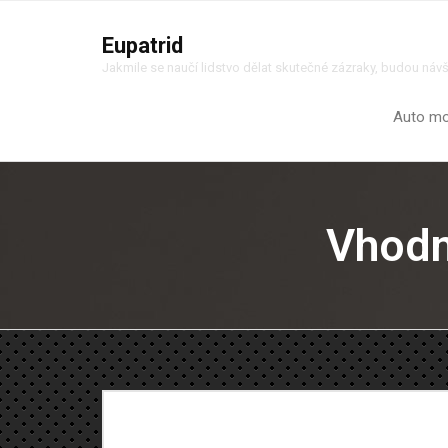
Eupatrid
Jakmile se naučí lidstvo dělat skutečné zázraky, budou náv
Auto m
Vhodn