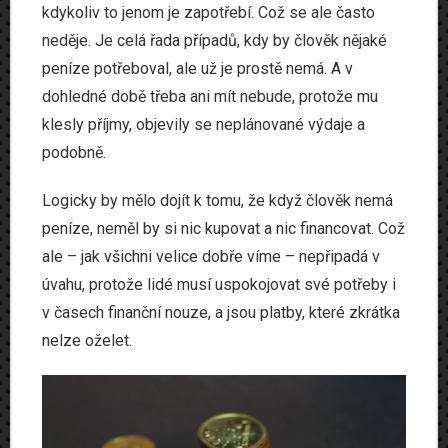
kdykoliv to jenom je zapotřebí. Což se ale často
Produkty
neděje. Je celá řada případů, kdy by člověk nějaké
Www
peníze potřeboval, ale už je prostě nemá. A v
dohledné době třeba ani mít nebude, protože mu
Zvířata
klesly příjmy, objevily se neplánované výdaje a
podobně.
Logicky by mělo dojít k tomu, že když člověk nemá
peníze, neměl by si nic kupovat a nic financovat. Což
ale – jak všichni velice dobře víme – nepřipadá v
úvahu, protože lidé musí uspokojovat své potřeby i
v časech finanční nouze, a jsou platby, které zkrátka
nelze oželet.