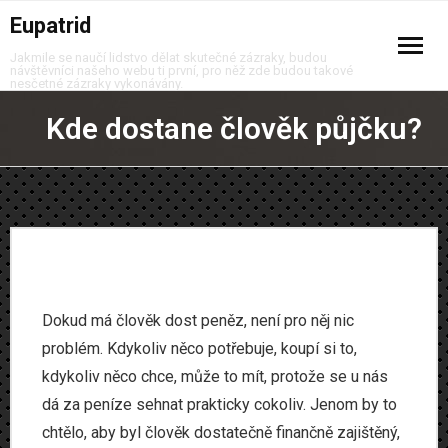
Eupatrid
Jakmile se naučí lidstvo dělat skutečné zázraky, budou
návštěvníci našeho webu ti první, pro něž zde budou takové
nesčetné zázraky vykonávány.
Auto moto
Kde dostane člověk půjčku?
Business
Děti
Domov
Finance
Dokud má člověk dost peněz, není pro něj nic
problém. Kdykoliv něco potřebuje, koupí si to,
Krása
kdykoliv něco chce, může to mít, protože se u nás
dá za peníze sehnat prakticky cokoliv. Jenom by to
Móda
chtělo, aby byl člověk dostatečně finančně zajištěný,