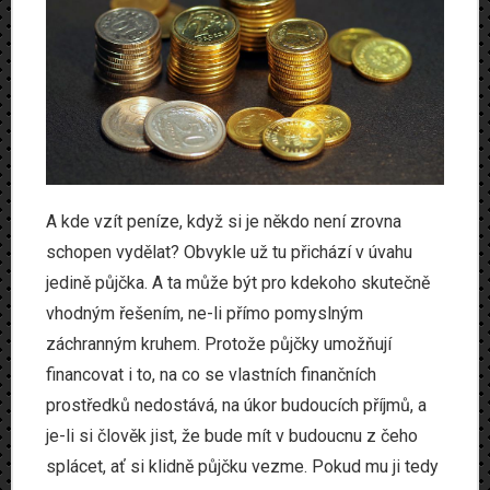
A kde vzít peníze, když si je někdo není zrovna
schopen vydělat? Obvykle už tu přichází v úvahu
jedině půjčka. A ta může být pro kdekoho skutečně
vhodným řešením, ne-li přímo pomyslným
záchranným kruhem. Protože půjčky umožňují
financovat i to, na co se vlastních finančních
prostředků nedostává, na úkor budoucích příjmů, a
je-li si člověk jist, že bude mít v budoucnu z čeho
splácet, ať si klidně půjčku vezme. Pokud mu ji tedy