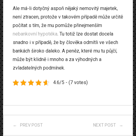
Ale má-li dotyčný aspoň nějaký nemovitý majetek,
není ztracen, protože v takovém případě může určitě
počítat s tím, že mu pomůže přinejmenším
nebankovní hypotéka
. Tu totiž lze dostat docela
snadno i v případě, že by člověka odmítli ve všech
bankách široko daleko. A peněz, které mu tu půjčí,
může být klidně i mnoho a za výhodných a
zvladatelných podmínek.
4.6/5 - (7 votes)
PREV POST
NEXT POST