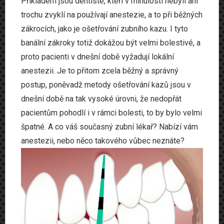
Příkladem jsou dentisté, kteří v minulosti nebyli ani
Produkty
trochu zvyklí na používají anestezie, a to při běžných
zákrocích, jako je ošetřování zubního kazu. I tyto
Www
banální zákroky totiž dokážou být velmi bolestivé, a
proto pacienti v dnešní době vyžadují lokální
Zvířata
anestezii. Je to přitom zcela běžný a správný
postup, poněvadž metody ošetřování kazů jsou v
dnešní době na tak vysoké úrovni, že nedopřát
pacientům pohodlí i v rámci bolesti, to by bylo velmi
špatné. A co váš současný zubní lékař? Nabízí vám
anestezii, nebo něco takového vůbec neznáte?