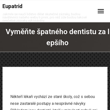
Eupatrid
Jakmile se naučí lidstvo dělat skutečné zázraky, budou
návštěvníci našeho webu ti první, pro něž zde budou takové
nesčetné zázraky vykonávány.
Auto moto
Vyměňte špatného dentistu za l
Business
epšího
Děti
Domov
Finance
Krása
Někteří lékaři vychází ze staré školy, což s sebou
Móda
nese zastaralé postupy a nesprávné návyky.