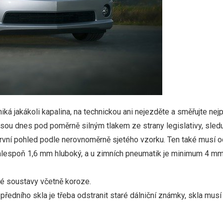
niká jakákoli kapalina, na technickou ani nejezděte a směřujte nej
í jsou dnes pod poměrně silným tlakem ze strany legislativy, sled
rvní pohled podle nerovnoměrně sjetého vzorku. Ten také musí 
í alespoň 1,6 mm hluboký, a u zimních pneumatik je minimum 4 mm
elé soustavy včetně koroze.
 předního skla je třeba odstranit staré dálniční známky, skla mus