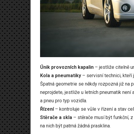
Únik provozních kapalin
– jestliže citelně u
Kola a pneumatiky
– servisní technici, kteř
Špatná geometrie se někdy rozpozná již na p
neprojdete, jestliže u letních pneumatik nen
a pneu pro typ vozidla.
Řízení
– kontroluje se vůle v řízení a stav c
Stěrače a skla
– stěrače musí být funkční, z
na nich být patrná žádná prasklina.