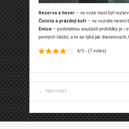
Rezerva a hever
– ve voze musí být rezervn
Čistota a prázdný kufr
– ve vozidle nesmí b
Emise
– podstatnou součástí prohlídky je i 
pevných částic, a to se týká jak dieselových,
4/5 - (7 votes)
PREV POST