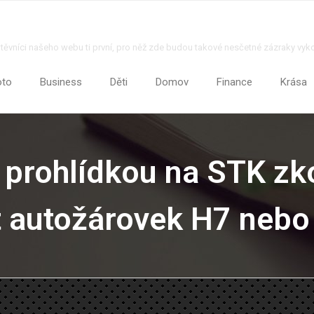
štěvníci našeho webu ti první, pro něž zde budou takové nesčetné zázraky vyk
oto
Business
Děti
Domov
Finance
Krása
 prohlídkou na STK zko
t autožárovek H7 nebo