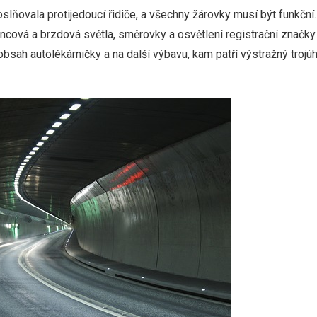
slňovala protijedoucí řidiče, a všechny žárovky musí být funkční. 
ncová a brzdová světla, směrovky a osvětlení registrační značky.
sah autolékárničky a na další výbavu, kam patří výstražný trojúhe