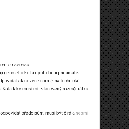
prve do servisu.
ují geometrii kol a opotřebení pneumatik.
odpovídat stanovené normě, na technické
. Kola také musí mít stanovený rozměr ráfku
í odpovídat předpisům, musí být čirá a
nesmí