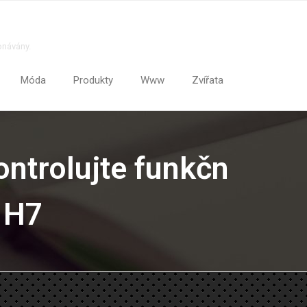
onávány.
Móda
Produkty
Www
Zvířata
ntrolujte funkčn
 H7