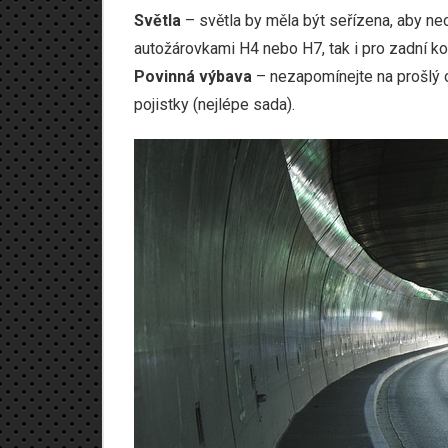
Světla
– světla by měla být seřízena, aby neo
autožárovkami H4
nebo H7, tak i pro zadní ko
Povinná výbava
– nezapomínejte na prošlý ob
pojistky (nejlépe sada).