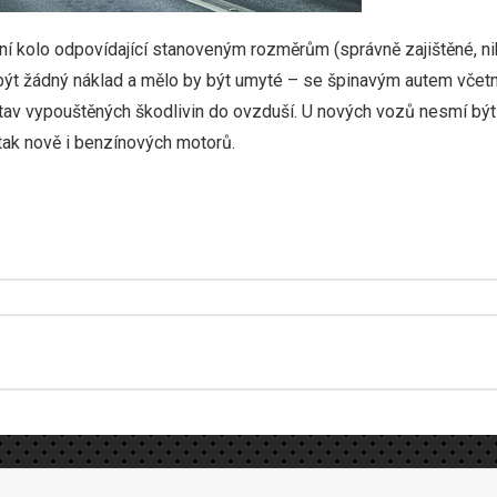
í kolo odpovídající stanoveným rozměrům (správně zajištěné, nikol
ýt žádný náklad a mělo by být umyté – se špinavým autem včetn
stav vypouštěných škodlivin do ovzduší. U nových vozů nesmí být 
 tak nově i benzínových motorů.