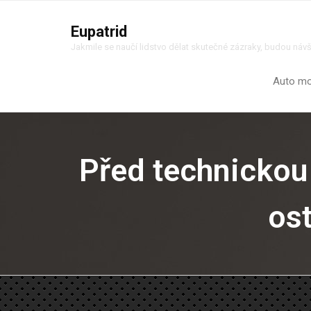
Eupatrid
Jakmile se naučí lidstvo dělat skutečné zázraky, budou náv
Auto m
Před technickou
os