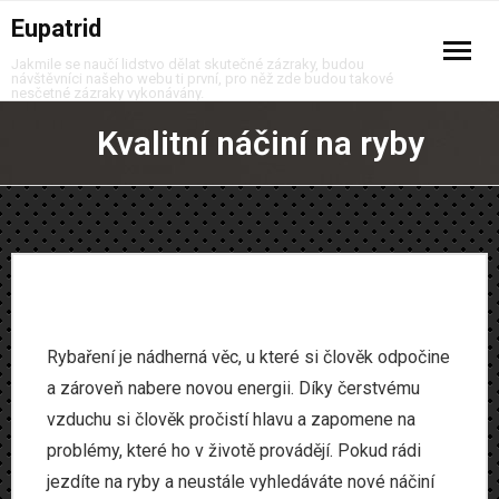
Eupatrid
Jakmile se naučí lidstvo dělat skutečné zázraky, budou
návštěvníci našeho webu ti první, pro něž zde budou takové
nesčetné zázraky vykonávány.
Auto moto
Kvalitní náčiní na ryby
Business
Děti
Domov
Finance
Rybaření je nádherná věc, u které si člověk odpočine
a zároveň nabere novou energii. Díky čerstvému
Krása
vzduchu si člověk pročistí hlavu a zapomene na
problémy, které ho v životě provádějí. Pokud rádi
Móda
jezdíte na ryby a neustále vyhledáváte nové náčiní