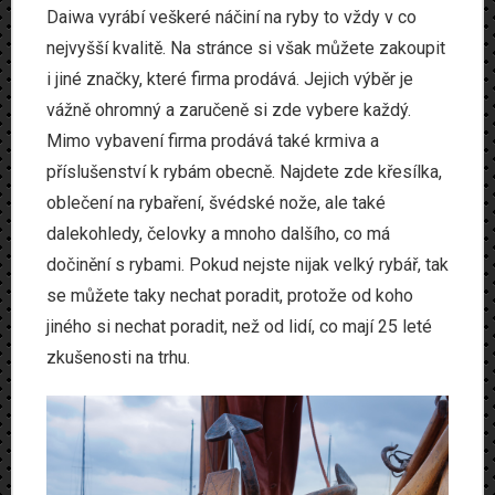
Daiwa vyrábí veškeré náčiní na ryby to vždy v co
nejvyšší kvalitě. Na stránce si však můžete zakoupit
i jiné značky, které firma prodává. Jejich výběr je
vážně ohromný a zaručeně si zde vybere každý.
Mimo vybavení firma prodává také krmiva a
příslušenství k rybám obecně. Najdete zde křesílka,
oblečení na rybaření, švédské nože, ale také
dalekohledy, čelovky a mnoho dalšího, co má
dočinění s rybami. Pokud nejste nijak velký rybář, tak
se můžete taky nechat poradit, protože od koho
jiného si nechat poradit, než od lidí, co mají 25 leté
zkušenosti na trhu.