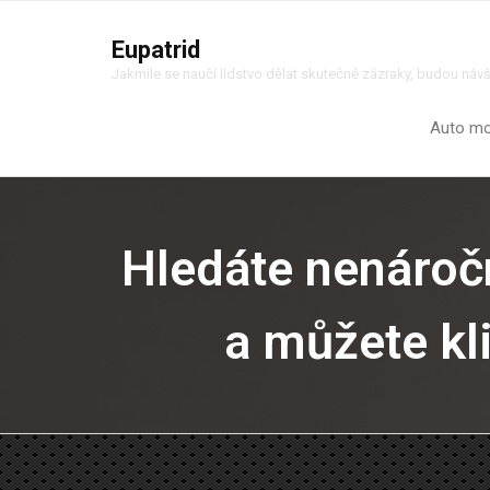
Eupatrid
Jakmile se naučí lidstvo dělat skutečné zázraky, budou náv
Auto m
Hledáte nenároč
a můžete kli