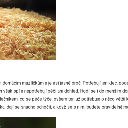
 domácím mazlíčkům a je asi jasné proč. Potřebují jen klec, pode
n však spí a nepotřebují péči ani dohled. Hodí se i do menším d
lečníkem, co se péče týče, ovšem ten už potřebuje o něco větší k
a, dají se snadno ochočit, a když se s nimi budete pravidelně mazl