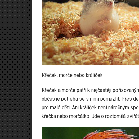
Křeček, morče nebo králíček
Křeček a morče patří k nejčastěji pořizovaným
občas je potřeba se s nimi pomazlit. Přes de
pro malé děti. Ani králíček není náročným spo
křečka nebo morčátko. Jde o roztomilá zvířátk