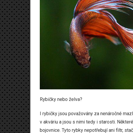
Rybičky nebo želva?
I rybičky jsou považovány za nenáročné mazlí
v akváriu a jsou s nimi tedy i starosti. Někte
bojovnice. Tyto rybky nepotřebují ani filtr, st