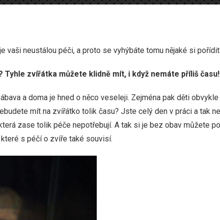
je vaši neustálou péči, a proto se vyhýbáte tomu nějaké si poříd
yhle zvířátka můžete klidně mít, i když nemáte příliš času
 zábava a doma je hned o něco veseleji. Zejména pak děti obvykle
ebudete mít na zvířátko tolik času? Jste celý den v práci a tak 
 která zase tolik péče nepotřebují. A tak si je bez obav můžete po
 které s péčí o zvíře také souvisí.