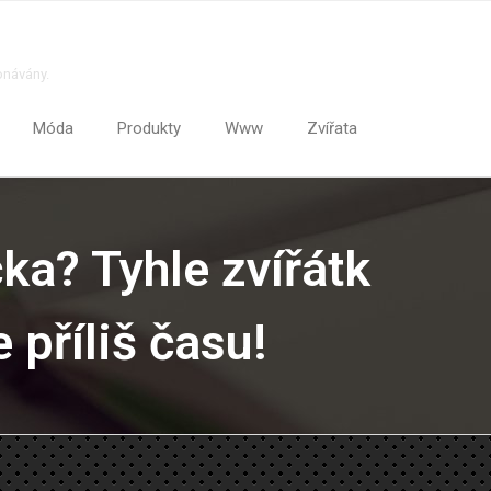
onávány.
Móda
Produkty
Www
Zvířata
a? Tyhle zvířátk
 příliš času!