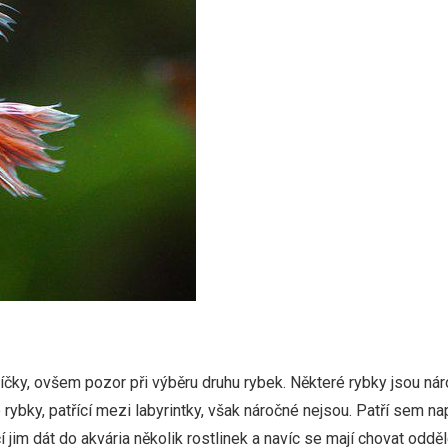
čky, ovšem pozor při výběru druhu rybek. Některé rybky jsou nár
ré rybky, patřící mezi labyrintky, však náročné nejsou. Patří sem 
ačí jim dát do akvária několik rostlinek a navíc se mají chovat oddě