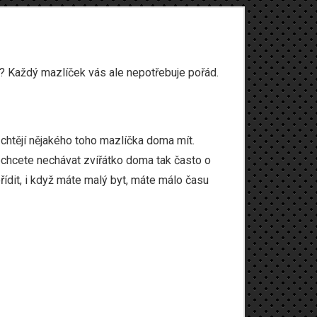
it? Každý mazlíček vás ale nepotřebuje pořád.
!
 chtějí nějakého toho mazlíčka doma mít.
nechcete nechávat zvířátko doma tak často o
řídit, i když máte malý byt, máte málo času