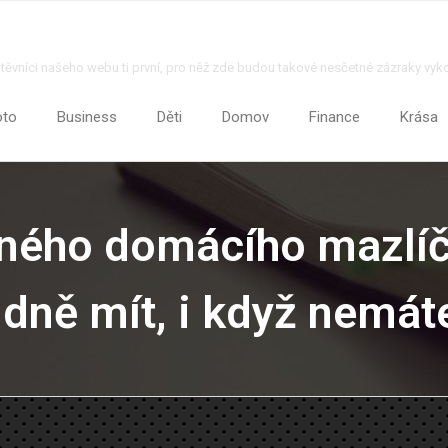
štěvníci našeho webu ti první, pro něž zde budou takové nesčetné zázraky vyk
oto
Business
Děti
Domov
Finance
Krása
ného domácího mazlíčk
dně mít, i když nemáte