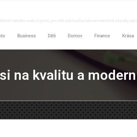
štěvníci našeho webu ti první, pro něž zde budou takové nesčetné zázraky vyk
oto
Business
Děti
Domov
Finance
Krása
si na kvalitu a modern