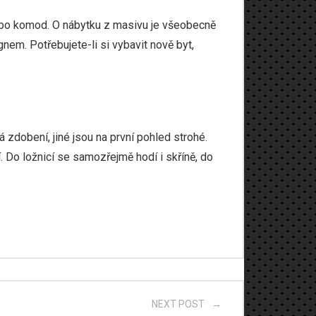
nebo komod. O
nábytku z masivu
je všeobecně
em. Potřebujete-li si vybavit nově byt,
á zdobení, jiné jsou na první pohled strohé.
. Do ložnicí se samozřejmě hodí i skříně, do
NEXT POST