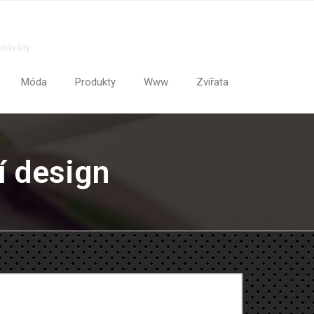
onávány.
Móda
Produkty
Www
Zvířata
í design