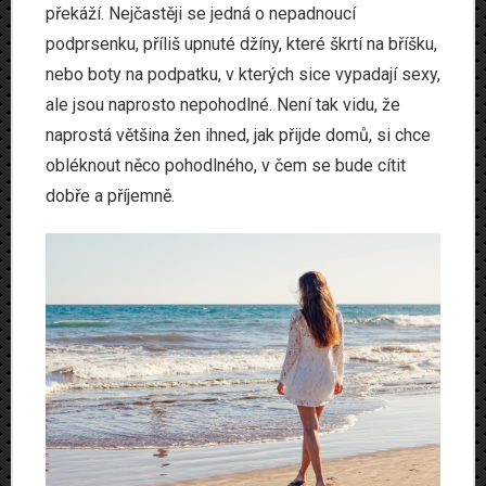
překáží. Nejčastěji se jedná o nepadnoucí
Produkty
podprsenku, příliš upnuté džíny, které škrtí na bříšku,
Www
nebo boty na podpatku, v kterých sice vypadají sexy,
ale jsou naprosto nepohodlné. Není tak vidu, že
Zvířata
naprostá většina žen ihned, jak přijde domů, si chce
obléknout něco pohodlného, v čem se bude cítit
dobře a příjemně.