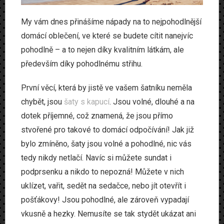
My vám dnes přinášíme nápady na to nejpohodlnější
domácí oblečení, ve které se budete cítit nanejvíc
pohodlně – a to nejen díky kvalitním látkám, ale
především díky pohodlnému střihu.
První věcí, která by jistě ve vašem šatníku neměla
chybět, jsou
šaty s kapucí
. Jsou volné, dlouhé a na
dotek příjemné, což znamená, že jsou přímo
stvořené pro takové to domácí odpočívání! Jak již
bylo zmíněno, šaty jsou volné a pohodlné, nic vás
tedy nikdy netlačí. Navíc si můžete sundat i
podprsenku a nikdo to nepozná! Můžete v nich
uklízet, vařit, sedět na sedačce, nebo jít otevřít i
pošťákovy! Jsou pohodlné, ale zároveň vypadají
vkusně a hezky. Nemusíte se tak stydět ukázat ani