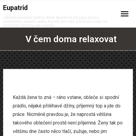
Eupatrid
Jakmile se naučí lidstvo dělat skutečné zázraky, budou
návštěvníci našeho webu ti první, pro něž zde budou takové
nesčetné zázraky vykonávány.
Auto moto
V čem doma relaxovat
Business
Děti
Domov
Finance
Každá žena to zná – ráno vstane, obleče si spodní
prádlo, nějaké přiléhavé džíny, příjemný top a jde do
Krása
práce. Nicméně pravdou je, že naprostá většina
takového oblečení prostě není příjemná. Ženy tak po
Móda
většinu dne často něco tlačí, zužuje, nebo jim