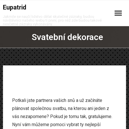
Eupatrid
Jakmile se naučí lidstvo dělat skutečné zázraky, budou
návštěvníci našeho webu ti první, pro něž zde budou takové
nesčetné zázraky vykonávány.
Auto moto
Svatební dekorace
Business
Děti
Domov
Finance
Potkali jste partnera vašich snů a už začínáte
Krása
plánovat společnou svatbu, na kterou ani jeden z
vás nezapomene? Pokud je tomu tak, gratulujeme.
Móda
Nyní vám můžeme pomoci vybrat ty nejlepší