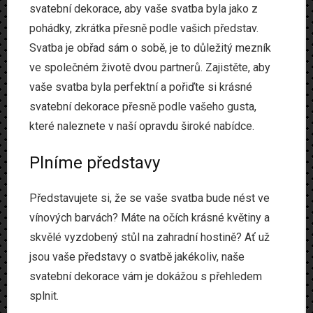
svatební dekorace, aby vaše svatba byla jako z
Produkty
pohádky, zkrátka přesně podle vašich představ.
Www
Svatba je obřad sám o sobě, je to důležitý mezník
ve společném životě dvou partnerů. Zajistěte, aby
Zvířata
vaše svatba byla perfektní a pořiďte si krásné
svatební dekorace přesně podle vašeho gusta,
které naleznete v naší opravdu široké nabídce.
Plníme představy
Představujete si, že se vaše svatba bude nést ve
vínových barvách? Máte na očích krásné květiny a
skvělé vyzdobený stůl na zahradní hostině? Ať už
jsou vaše představy o svatbě jakékoliv,
naše
svatební dekorace
vám je dokážou s přehledem
splnit.