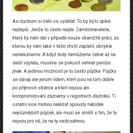
Asi bychom si měli víc vydělat. To by bylo úplně
nejlepší. Jenže to často nejde. Zaměstnavatele,
který by nám dal v případě nouze okamžitě práci, za
kterou by nám také v téže chvíli zaplatil, obvykle
nenalezneme. A když tedy nemůžeme čekat až na
další výplatu, musíme se pokusit sehnat peníze
jinak. A jedinou možností je tu často půjčka.
Půjčky
se dávají ale jenom lidem, kteří jsou na tom dobře
po příjmové stránce a kteří nejsou ani
kompromitováni záznamy v registrech dlužníků. Ti
ostatní sice mohou nalézat spousty nabídek
nejrůznějších půjček, ale musí se smířit s tím, že ty
nejsou pro ně, že na ty nedosáhnou.