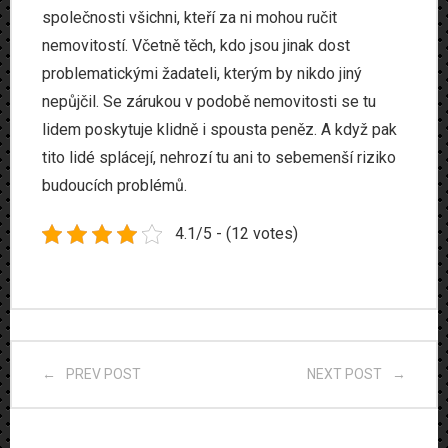
společnosti všichni, kteří za ni mohou ručit
nemovitostí. Včetně těch, kdo jsou jinak dost
problematickými žadateli, kterým by nikdo jiný
nepůjčil.
Se zárukou v podobě nemovitosti se tu
lidem poskytuje klidně i spousta peněz. A když pak
tito lidé splácejí, nehrozí tu ani to sebemenší riziko
budoucích problémů.
4.1/5 - (12 votes)
PREV POST
NEXT POST