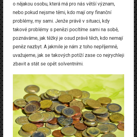
o nějakou osobu, která má pro nás větší význam,
Produkty
nebo pokud nejsme těmi, kdo mají ony finanční
Www
problémy, my sami.
Jenže právě v situaci, kdy
takové problémy s penězi pocítíme sami na sobě,
Zvířata
poznáváme, jak těžký je osud právě těch, kdo nemají
peněz nazbyt. A jakmile je nám z toho nepříjemně,
uvažujeme, jak se takových potíží zase co nejrychleji
zbavit a stát se opět solventními.