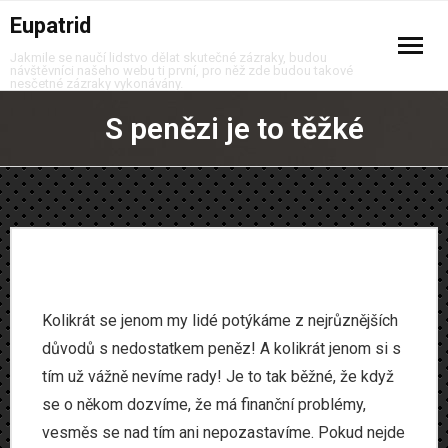
Eupatrid
Jakmile se naučí lidstvo dělat skutečné zázraky, budou
návštěvníci našeho webu ti první, pro něž zde budou takové
nesčetné zázraky vykonávány.
Auto moto
S penězi je to těžké
Business
Děti
Domov
Finance
Kolikrát se jenom my lidé potýkáme z nejrůznějších
důvodů s nedostatkem peněz! A kolikrát jenom si s
Krása
tím už vážně nevíme rady! Je to tak běžné, že když
se o někom dozvíme, že má finanční problémy,
Móda
vesměs se nad tím ani nepozastavíme. Pokud nejde