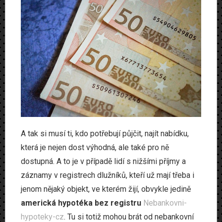
A tak si musí ti, kdo potřebují půjčit, najít nabídku,
která je nejen dost výhodná, ale také pro ně
dostupná. A to je v případě lidí s nižšími příjmy a
záznamy v registrech dlužníků, kteří už mají třeba i
jenom nějaký objekt, ve kterém žijí, obvykle jedině
americká hypotéka bez registru
Nebankovni-
hypoteky-cz
. Tu si totiž mohou brát od nebankovní