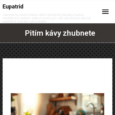
Eupatrid
Jakmile se naučí lidstvo dělat skutečné zázraky, budou
návštěvníci našeho webu ti první, pro něž zde budou takové
nesčetné zázraky vykonávány.
Auto moto
Pitím kávy zhubnete
Business
Děti
Domov
Finance
Krása
Móda