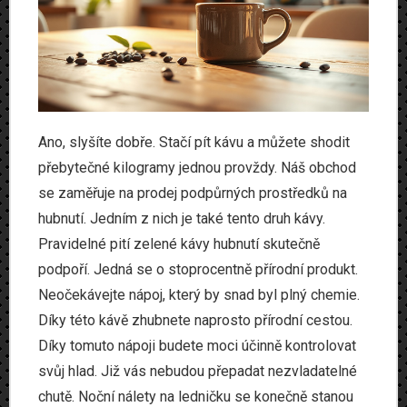
Produkty
Www
Zvířata
Ano, slyšíte dobře. Stačí pít kávu a můžete shodit
přebytečné kilogramy jednou provždy. Náš obchod
se zaměřuje na prodej podpůrných prostředků na
hubnutí. Jedním z nich je také tento druh kávy.
Pravidelné pití
zelené kávy hubnutí
skutečně
podpoří. Jedná se o stoprocentně přírodní produkt.
Neočekávejte nápoj, který by snad byl plný chemie.
Díky této kávě zhubnete naprosto přírodní cestou.
Díky tomuto nápoji budete moci účinně kontrolovat
svůj hlad. Již vás nebudou přepadat nezvladatelné
chutě. Noční nálety na ledničku se konečně stanou