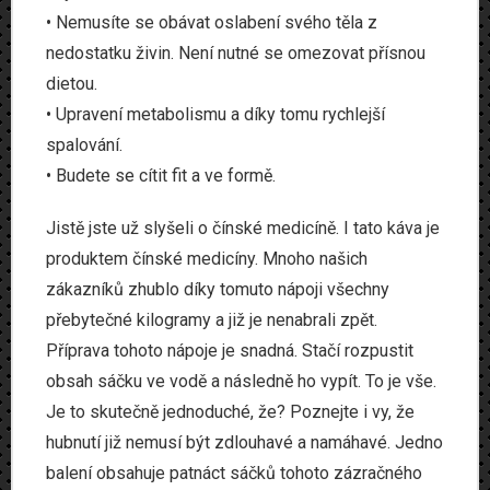
• Nemusíte se obávat oslabení svého těla z
nedostatku živin. Není nutné se omezovat přísnou
dietou.
• Upravení metabolismu a díky tomu rychlejší
spalování.
• Budete se cítit fit a ve formě.
Jistě jste už slyšeli o čínské medicíně. I tato káva je
produktem čínské medicíny. Mnoho našich
zákazníků zhublo díky tomuto nápoji všechny
přebytečné kilogramy a již je nenabrali zpět.
Příprava tohoto nápoje je snadná. Stačí rozpustit
obsah sáčku ve vodě a následně ho vypít. To je vše.
Je to skutečně jednoduché, že? Poznejte i vy, že
hubnutí již nemusí být zdlouhavé a namáhavé. Jedno
balení obsahuje patnáct sáčků tohoto zázračného