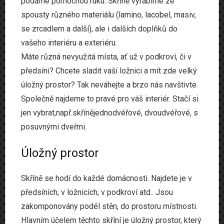
podáme pomocnou ruku. Skříně vyrábíme ze
Produkty
spousty různého materiálu (lamino, lacobel, masiv,
se zrcadlem a další), ale i dalších doplňků do
Www
vašeho interiéru a exteriéru.
Máte různá nevyužitá místa, ať už v podkroví, či v
Zvířata
předsíni? Chcete sladit vaší ložnici a mít zde velký
úložný prostor? Tak neváhejte a brzo nás navštivte.
Společně najdeme to pravé pro váš interiér. Stačí si
jen vybrat,např.skřínějednodvéřové, dvoudvéřové, s
posuvnými dveřmi.
Úložný prostor
Skříně
se hodí do každé domácnosti. Najdete je v
předsíních, v ložnicích, v podkroví atd.. Jsou
zakomponovány podél stěn, do prostoru místnosti.
Hlavním účelem těchto skříní je úložný prostor, který