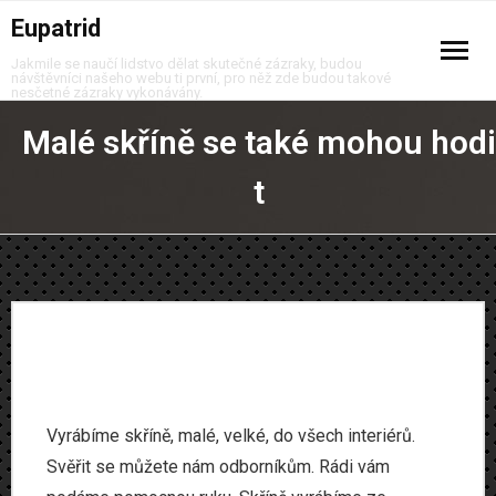
Eupatrid
Jakmile se naučí lidstvo dělat skutečné zázraky, budou
návštěvníci našeho webu ti první, pro něž zde budou takové
nesčetné zázraky vykonávány.
Auto moto
Malé skříně se také mohou hodi
Business
t
Děti
Domov
Finance
Krása
Vyrábíme skříně, malé, velké, do všech interiérů.
Móda
Svěřit se můžete nám odborníkům. Rádi vám