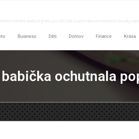
štěvníci našeho webu ti první, pro něž zde budou takové nesčetné zázraky vyk
oto
Business
Děti
Domov
Finance
Krása
 babička ochutnala po