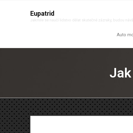
Eupatrid
Jakmile se naučí lidstvo dělat skutečné zázraky, budou náv
Auto m
Jak