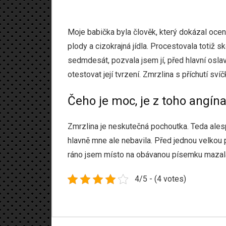
Moje babička byla člověk, který dokázal oceni
plody a cizokrajná jídla. Procestovala totiž 
sedmdesát, pozvala jsem jí, před hlavní oslav
otestovat její tvrzení.
Zmrzlina
s příchutí svíčk
Čeho je moc, je z toho angín
Zmrzlina je neskutečná pochoutka. Teda ales
hlavně mne ale nebavila. Před jednou velkou
ráno jsem místo na obávanou písemku mazala
4/5 - (4 votes)