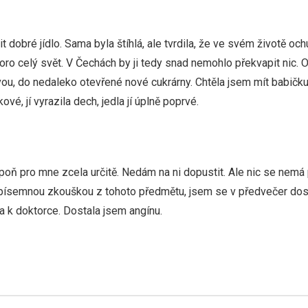
t dobré jídlo. Sama byla štíhlá, ale tvrdila, že ve svém životě o
skoro celý svět. V Čechách by ji tedy snad nemohlo překvapit nic.
ou, do nedaleko otevřené nové cukrárny. Chtěla jsem mít babičku 
ové, jí vyrazila dech, jedla jí úplně poprvé.
a
poň pro mne zcela určitě. Nedám na ni dopustit. Ale nic se nemá
 písemnou zkouškou z tohoto předmětu, jsem se v předvečer dos
 k doktorce. Dostala jsem angínu.