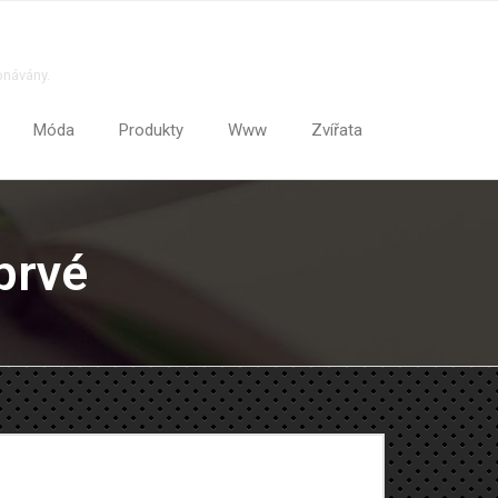
onávány.
Móda
Produkty
Www
Zvířata
prvé